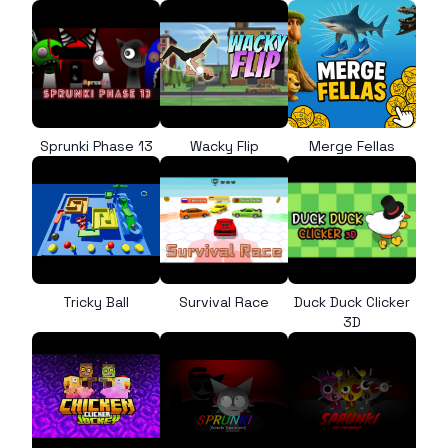
Sprunki Phase 13
Wacky Flip
Merge Fellas
Tricky Ball
Survival Race
Duck Duck Clicker
3D