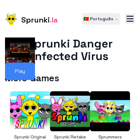
Sprunki
.la
🇵🇹 Português
Sprunki Danger
Infected Virus
Play
More Games
Sprunki Original
Sprunki Retake
Sprummers