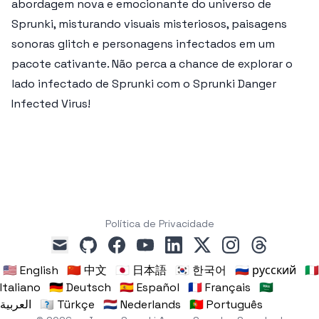
abordagem nova e emocionante do universo de
Sprunki, misturando visuais misteriosos, paisagens
sonoras glitch e personagens infectados em um
pacote cativante. Não perca a chance de explorar o
lado infectado de Sprunki com o
Sprunki Danger
Infected Virus
!
Política de Privacidade
github
facebook
youtube
linkedin
x
instagram
threads
mail
🇺🇸 English
🇨🇳 中文
🇯🇵 日本語
🇰🇷 한국어
🇷🇺 русский
🇮🇹
Italiano
🇩🇪 Deutsch
🇪🇸 Español
🇫🇷 Français
🇸🇦
العربية
🇹🇷 Türkçe
🇳🇱 Nederlands
🇵🇹 Português