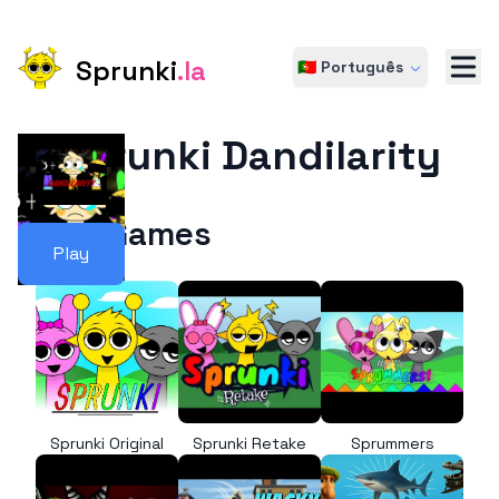
Sprunki
.la
🇵🇹 Português
Sprunki Dandilarity
More Games
Play
Sprunki Original
Sprunki Retake
Sprummers