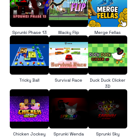
Sprunki Phase 13
Wacky Flip
Merge Fellas
Tricky Ball
Survival Race
Duck Duck Clicker
3D
Chicken Jockey
Sprunki Wenda
Sprunki Sky