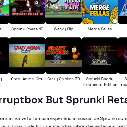
s
Sprunki Phase 13
Wacky Flip
Merge Fellas
y
Crazy Animal City
Crazy Chicken 3D
Sprunki Raddy
S
t
Treatment Edition
Trea
rruptbox But Sprunki Ret
orma incrível a famosa experiência musical de Sprunki co
 num lugar onde loops e melodias vibrantes estão em conf