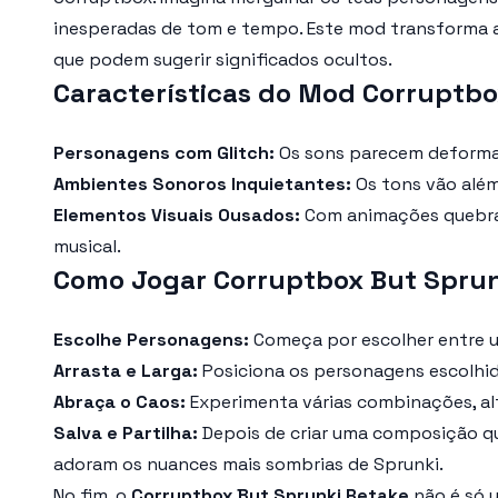
inesperadas de tom e tempo. Este mod transforma a 
que podem sugerir significados ocultos.
Características do Mod Corruptbo
Personagens com Glitch:
Os sons parecem deformado
Ambientes Sonoros Inquietantes:
Os tons vão além
Elementos Visuais Ousados:
Com animações quebrada
musical.
Como Jogar Corruptbox But Sprun
Escolhe Personagens:
Começa por escolher entre um
Arrasta e Larga:
Posiciona os personagens escolhid
Abraça o Caos:
Experimenta várias combinações, alte
Salva e Partilha:
Depois de criar uma composição que
adoram os nuances mais sombrias de Sprunki.
No fim, o
Corruptbox But Sprunki Retake
não é só 