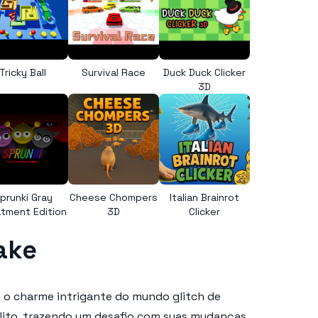
Tricky Ball
Survival Race
Duck Duck Clicker
3D
prunki Gray
Cheese Chompers
Italian Brainrot
tment Edition
3D
Clicker
ake
m o charme intrigante do mundo glitch de
lito, trazendo um desafio com suas mudanças