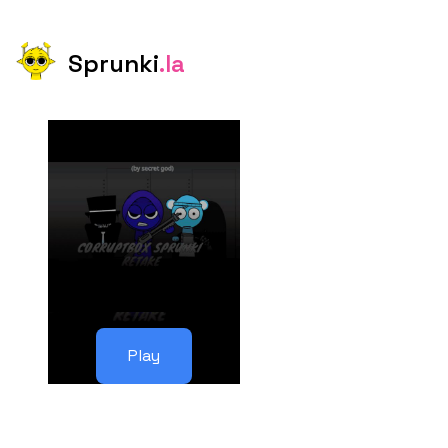
Sprunki
.la
Play