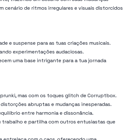
cenário de ritmos irregulares e visuais distorcidos
de e suspense para as tuas criações musicais.
ajando experimentações audaciosas.
ecem uma base intrigante para a tua jornada
prunki, mas com os toques glitch de Corruptbox.
a distorções abruptas e mudanças inesperadas.
quilíbrio entre harmonia e dissonância.
u trabalho e partilha com outros entusiastas que
se entrelaça com o caos, oferecendo uma