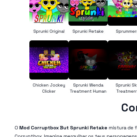
Sprunki Original
Sprunki Retake
Sprummer
Chicken Jockey
Sprunki Wenda
Sprunki Sk
Clicker
Treatment Human
Treatmen
Co
O
Mod Corruptbox But Sprunki Retake
mistura de f
Corruptbox. Imagina mergulhar os teus personagens