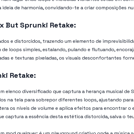
ideia de harmonia, convidando-te a criar composições num 
x But Sprunki Retake:
s e distorcidos, trazendo um elemento de imprevisibilida
 de loops simples, estalando, pulando e flutuando, encor
s e texturas pixeladas, os visuais desconfortantes forn
ki Retake:
 elenco diversificado que captura a herança musical de S
os na tela para sobrepor diferentes loops, ajustando par
ra os níveis de volume e aplica efeitos para encontrar o e
 captura a essência desta estética distorcida, salva o te
um mod qualquer; é um playground criativo onde a música 