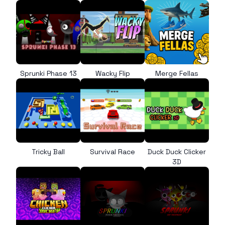
Sprunki Phase 13
Wacky Flip
Merge Fellas
Tricky Ball
Survival Race
Duck Duck Clicker
3D