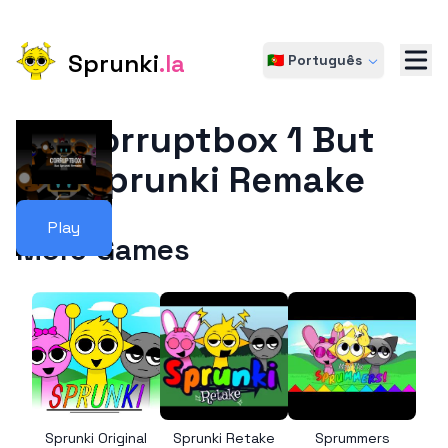
Sprunki
.la
🇵🇹 Português
Corruptbox 1 But
Sprunki Remake
Play
More Games
Sprunki Original
Sprunki Retake
Sprummers