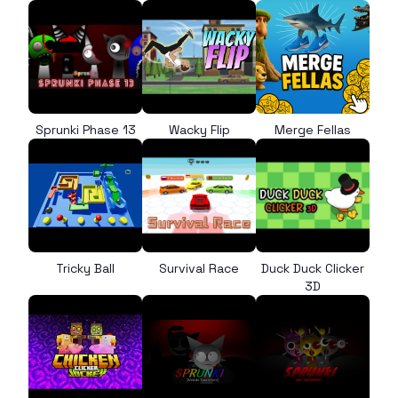
Sprunki Phase 13
Wacky Flip
Merge Fellas
Tricky Ball
Survival Race
Duck Duck Clicker
3D