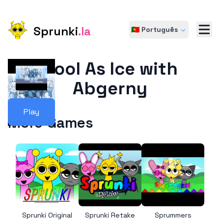
Sprunki
.la
🇵🇹 Português
Cool As Ice with
Abgerny
Play
More Games
Sprunki Original
Sprunki Retake
Sprummers