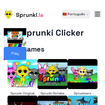
Sprunki
.la
🇵🇹 Português
Sprunki Clicker
More Games
Play
Sprunki Original
Sprunki Retake
Sprummers