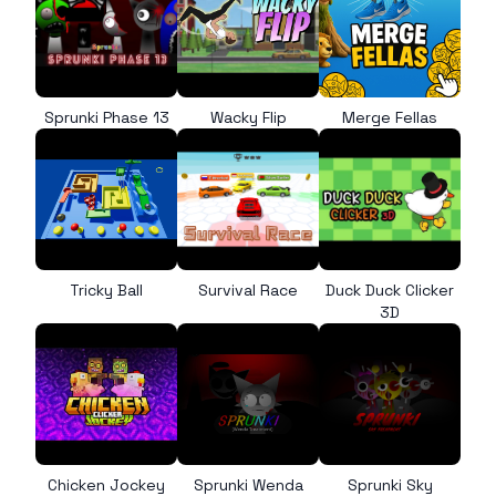
Sprunki Phase 13
Wacky Flip
Merge Fellas
Tricky Ball
Survival Race
Duck Duck Clicker
3D
Chicken Jockey
Sprunki Wenda
Sprunki Sky