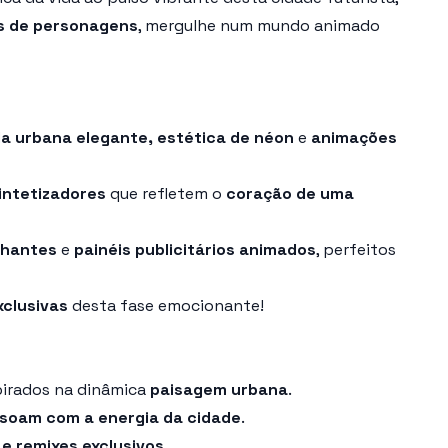
s de personagens
, mergulhe num mundo animado
a urbana elegante, estética de néon
e
animações
intetizadores
que refletem o
coração de uma
ilhantes
e
painéis publicitários animados
, perfeitos
xclusivas
desta fase emocionante!
spirados na dinâmica
paisagem urbana
.
ssoam com a energia da cidade
.
e remixes exclusivos
.