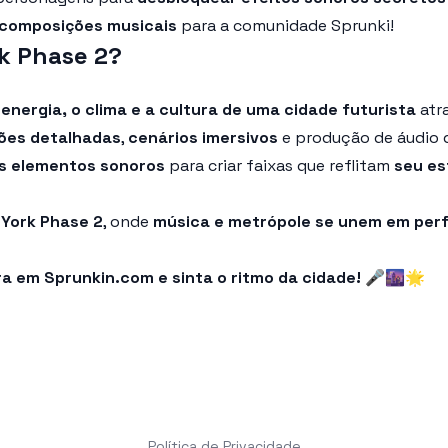
composições musicais
para a comunidade Sprunki!
rk Phase 2?
a
energia, o clima e a cultura de uma cidade futurista
atr
ões detalhadas
,
cenários imersivos
e produção de áudio d
s elementos sonoros
para criar faixas que reflitam
seu es
 York Phase 2
, onde
música e metrópole se unem em perf
a em Sprunkin.com e sinta o ritmo da cidade! 🎤🌆🌟
Política de Privacidade