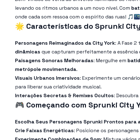
levando os ritmos urbanos a um novo nível. Com
bat
onde cada som ressoa com o espírito das ruas! 🎵🌃
🌟
Características do Sprunki Cit
Personagens Reimaginados da City York
: A Fase 2
dinâmicas
que capturam perfeitamente a essência d
Paisagens Sonoras Melhoradas
: Mergulhe em
bati
metrópole movimentada
.
Visuais Urbanos Imersivos
: Experimente um cenár
para liberar sua criatividade musical.
Interações Secretas & Remixes Ocultos
: Descubra
🎮
Começando com Sprunki City Y
Escolha Seus Personagens Sprunki Prontos para 
Crie Faixas Energéticas
: Posicione os personagens 
Experimente Combinações de Som
: Misture vário