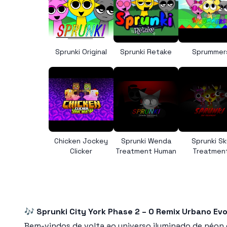
Sprunki Original
Sprunki Retake
Sprummer
Chicken Jockey
Sprunki Wenda
Sprunki Sk
Clicker
Treatment Human
Treatmen
🎶
Sprunki City York Phase 2 – O Remix Urbano Evol
Bem-vindos de volta ao universo iluminado de néon