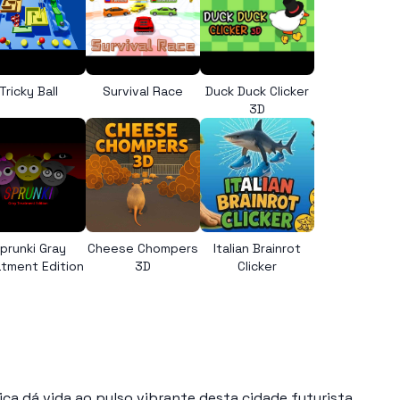
Tricky Ball
Survival Race
Duck Duck Clicker
3D
prunki Gray
Cheese Chompers
Italian Brainrot
tment Edition
3D
Clicker
2
sica dá vida ao pulso vibrante desta cidade futurista,