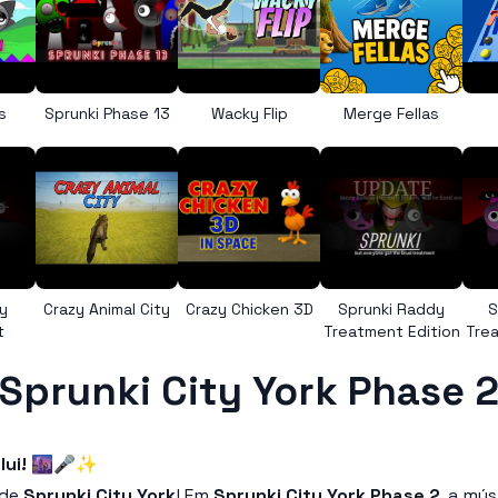
s
Sprunki Phase 13
Wacky Flip
Merge Fellas
y
Crazy Animal City
Crazy Chicken 3D
Sprunki Raddy
S
t
Treatment Edition
Trea
Sprunki City York Phase 
ui!
🌆🎤✨
 de
Sprunki City York
! Em
Sprunki City York Phase 2
, a mú