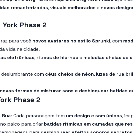
idas remasterizadas
,
visuais melhorados
e
novos design
y York Phase 2
 traz para você
novos avatares no estilo Sprunki
, com
mod
a vida na cidade.
das eletrônicas
,
ritmos de hip-hop
e
melodias cheias de s
io deslumbrante com
céus cheios de néon
,
luzes de rua br
novas formas de misturar sons e desbloquear batidas e
ork Phase 2
a Rua
: Cada personagem tem
um design e som únicos
, in
no palco para criar
batidas rítmicas em camadas que re
s personagens para
desbloquear efeitos sonoros secretos 