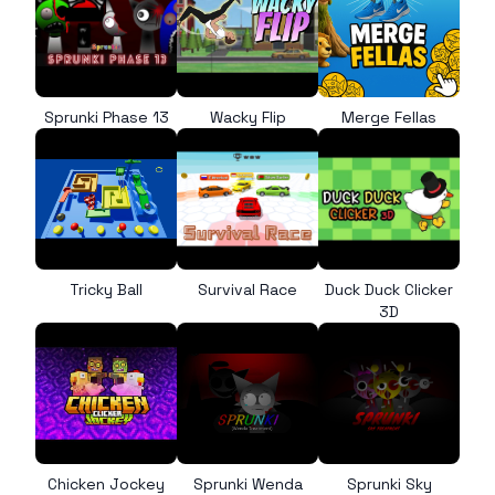
Sprunki Phase 13
Wacky Flip
Merge Fellas
Tricky Ball
Survival Race
Duck Duck Clicker
3D
Chicken Jockey
Sprunki Wenda
Sprunki Sky