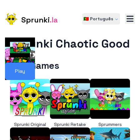
Sprunki
.la
🇵🇹 Português
Sprunki Chaotic Good
More Games
Play
Sprunki Original
Sprunki Retake
Sprummers