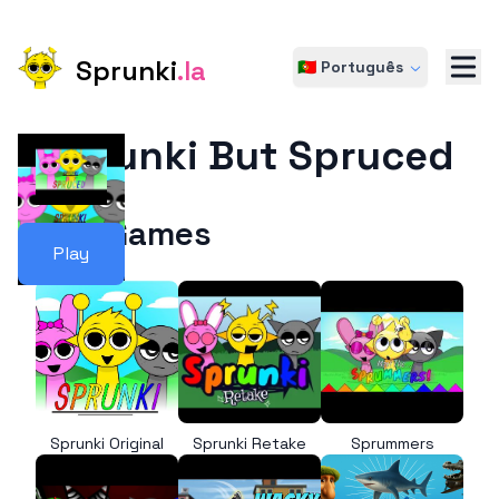
Sprunki
.la
🇵🇹 Português
Sprunki But Spruced
More Games
Play
Sprunki Original
Sprunki Retake
Sprummers