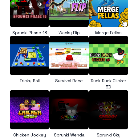
Sprunki Phase 13
Wacky Flip
Merge Fellas
Tricky Ball
Survival Race
Duck Duck Clicker
3D
Chicken Jockey
Sprunki Wenda
Sprunki Sky