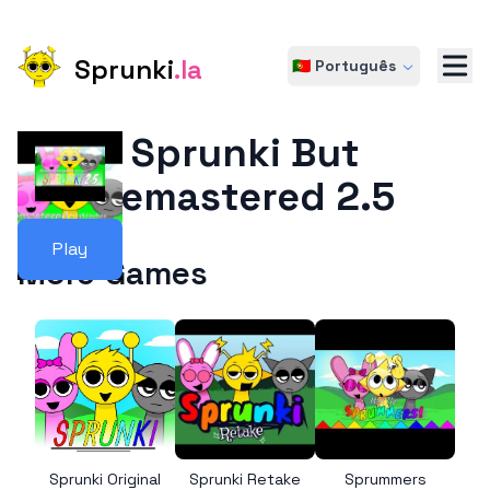
Sprunki
.la
🇵🇹 Português
Sprunki But
Remastered 2.5
Play
More Games
Sprunki Original
Sprunki Retake
Sprummers