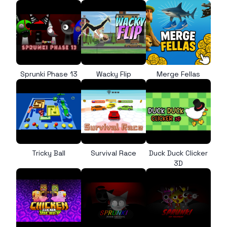
Sprunki Phase 13
Wacky Flip
Merge Fellas
Tricky Ball
Survival Race
Duck Duck Clicker
3D