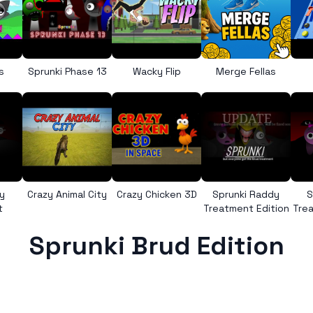
s
Sprunki Phase 13
Wacky Flip
Merge Fellas
y
Crazy Animal City
Crazy Chicken 3D
Sprunki Raddy
S
t
Treatment Edition
Trea
Sprunki Brud Edition