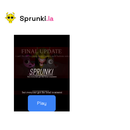
Sprunki
.la
Play