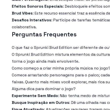
Efeitos Sonoros Especiais
: Desbloqueie efeitos so
Brud Vibes
: Este recurso essencial traz a essência
Desafios Interativos
: Participe de tarefas temátic
colaborativa.
Perguntas Frequentes
O que faz o Sprunki Brud Edition ser diferente de o
O Sprunki Brud Edition mistura elementos da cultura
torna o jogo ainda mais envolvente.
Como começo a criar minha própria música no jogo
Comece arrastando personagens para o palco; cada 
faixas. Quanto mais mixes você explorar, mais rica su
Alguma dica para dominar o jogo?
Experimente Sem Medo
: Não tenha medo de mistur
Busque Inspiração em Outros
: Dê uma olhada nas c
Fique Atualizado
: Atualizações regulares trazem n