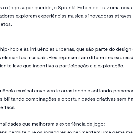
 o jogo super querido, o Sprunki. Este mod traz uma nova vi
adores explorem experiências musicais inovadoras através
atos.
 hip-hop e às influências urbanas, que são parte do design
elementos musicais. Eles representam diferentes expressõ
iente leve que incentiva a participação e a exploração.
riência musical envolvente arrastando e soltando personag
ssibilitando combinações e oportunidades criativas sem fi
 fácil.
onalidades que melhoram a experiência de jogo:
gens permite que os jogadores experimentem uma gama mai