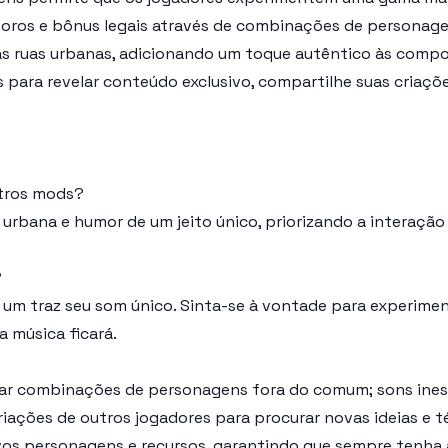
noros e bônus legais através de combinações de personage
 das ruas urbanas, adicionando um toque autêntico às comp
as para revelar conteúdo exclusivo, compartilhe suas cria
utros mods?
 urbana e humor de um jeito único, priorizando a interaçã
?
um traz seu som único. Sinta-se à vontade para experime
a música ficará.
ar combinações de personagens fora do comum; sons inesp
riações de outros jogadores para procurar novas ideias e 
ovos personagens e recursos, garantindo que sempre tenha 