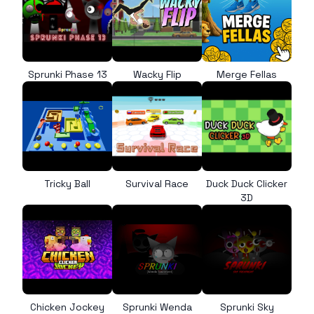
Sprunki Phase 13
Wacky Flip
Merge Fellas
Tricky Ball
Survival Race
Duck Duck Clicker
3D
Chicken Jockey
Sprunki Wenda
Sprunki Sky