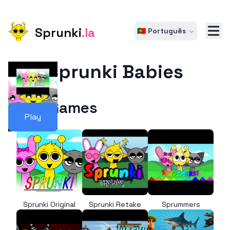
Sprunki
.la
🇵🇹 Português
Sprunki Babies
More Games
Play
Sprunki Original
Sprunki Retake
Sprummers