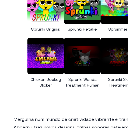
Sprunki Original
Sprunki Retake
Sprummer
Chicken Jockey
Sprunki Wenda
Sprunki Sk
Clicker
Treatment Human
Treatmen
Mergulha num mundo de criatividade vibrante e tr
Abgerny traz novos designs, trilhas sonoras cativa