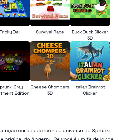
Tricky Ball
Survival Race
Duck Duck Clicker
3D
prunki Gray
Cheese Chompers
Italian Brainrot
tment Edition
3D
Clicker
invenção ousada do icónico universo do Sprunki
 original do Abgerny. Se você é um fã de longa