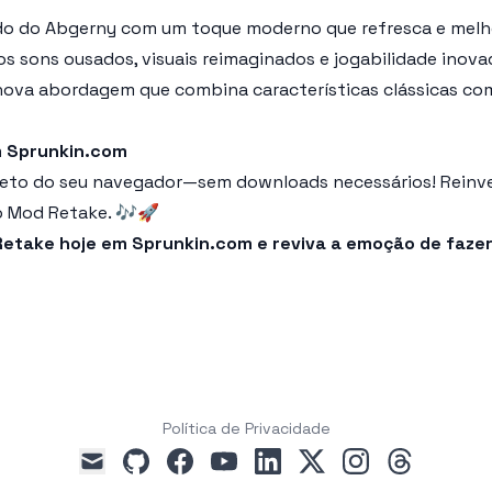
o do Abgerny com um toque moderno que refresca e melhor
s sons ousados, visuais reimaginados e jogabilidade inova
nova abordagem que combina características clássicas co
m Sprunkin.com
eto do seu navegador—sem downloads necessários! Reinvent
o Mod Retake. 🎶🚀
etake hoje em Sprunkin.com e reviva a emoção de fazer
Política de Privacidade
github
facebook
youtube
linkedin
x
instagram
threads
mail