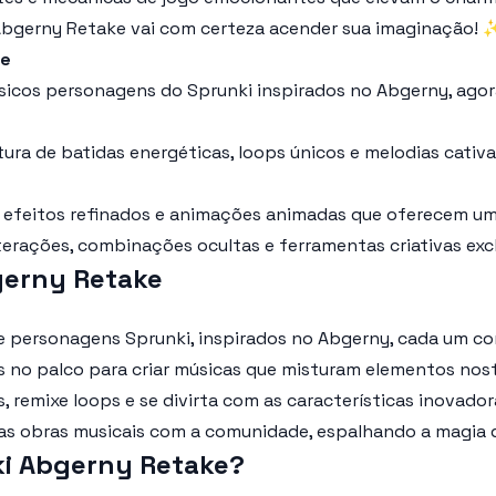
 Abgerny Retake vai com certeza acender sua imaginação!
ke
lássicos personagens do Sprunki inspirados no Abgerny, ag
tura de batidas energéticas, loops únicos e melodias cati
, efeitos refinados e animações animadas que oferecem uma
terações, combinações ocultas e ferramentas criativas ex
gerny Retake
de personagens Sprunki, inspirados no Abgerny, cada um com
s no palco para criar músicas que misturam elementos nos
s, remixe loops e se divirta com as características inovad
uas obras musicais com a comunidade, espalhando a magia 
ki Abgerny Retake?