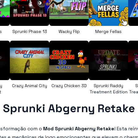
s
Sprunki Phase 13
Wacky Flip
Merge Fellas
y
Crazy Animal City
Crazy Chicken 3D
Sprunki Raddy
S
t
Treatment Edition
Trea
Sprunki Abgerny Retake
ansformação com o
Mod Sprunki Abgerny Retake
! Esta re
ntes e mecânicas de jogo emocionantes que elevam o charme