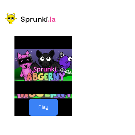
Sprunki
.la
Play