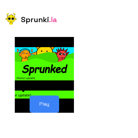
Sprunki
.la
Play