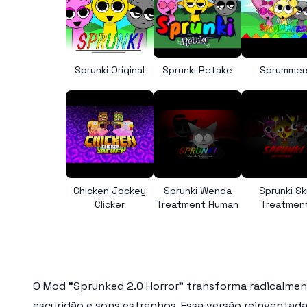
Sprunki Original
Sprunki Retake
Sprummer
Chicken Jockey
Sprunki Wenda
Sprunki Sk
Clicker
Treatment Human
Treatmen
O Mod "Sprunked 2.0 Horror" transforma radicalmen
escuridão e sons estranhos. Essa versão reinventad