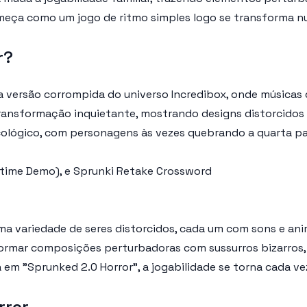
meça como um jogo de ritmo simples logo se transforma nu
r?
a versão corrompida do universo Incredibox, onde músicas
ansformação inquietante, mostrando designs distorcidos
icológico, com personagens às vezes quebrando a quarta p
time Demo), e Sprunki Retake Crossword
uma variedade de seres distorcidos, cada um com sons e an
ormar composições perturbadoras com sussurros bizarros, g
 em "Sprunked 2.0 Horror", a jogabilidade se torna cada ve
rror