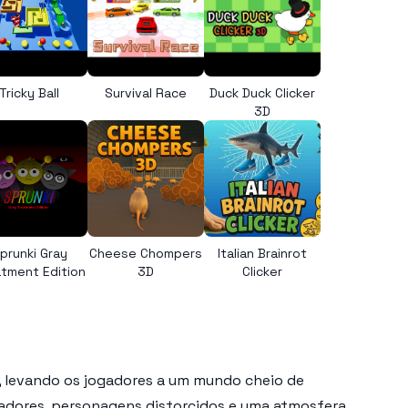
Tricky Ball
Survival Race
Duck Duck Clicker
3D
prunki Gray
Cheese Chompers
Italian Brainrot
tment Edition
3D
Clicker
, levando os jogadores a um mundo cheio de
badores, personagens distorcidos e uma atmosfera