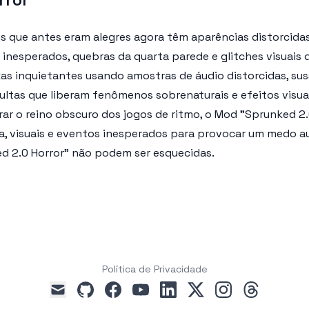
s que antes eram alegres agora têm aparências distorcida
 inesperados, quebras da quarta parede e glitches visuais
as inquietantes usando amostras de áudio distorcidas, sus
ltas que liberam fenômenos sobrenaturais e efeitos visuai
orar o reino obscuro dos jogos de ritmo, o Mod "Sprunked 2
a, visuais e eventos inesperados para provocar um medo a
ed 2.0 Horror" não podem ser esquecidas.
Política de Privacidade
github
facebook
youtube
linkedin
x
instagram
threads
mail