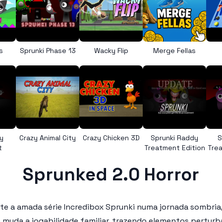
s
Sprunki Phase 13
Wacky Flip
Merge Fellas
y
Crazy Animal City
Crazy Chicken 3D
Sprunki Raddy
S
t
Treatment Edition
Trea
Sprunked 2.0 Horror
te a amada série Incredibox Sprunki numa jornada sombria
a muda a jogabilidade familiar, trazendo elementos pertur