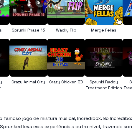
s
Sprunki Phase 13
Wacky Flip
Merge Fellas
y
Crazy Animal City
Crazy Chicken 3D
Sprunki Raddy
S
t
Treatment Edition
Trea
 famoso jogo de mistura musical, Incredibox. No Incredibox
 Sprunked leva essa experiência a outro nível, trazendo so