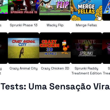
s
Sprunki Phase 13
Wacky Flip
Merge Fellas
y
Crazy Animal City
Crazy Chicken 3D
Sprunki Raddy
S
t
Treatment Edition
Trea
 Tests: Uma Sensação Vira