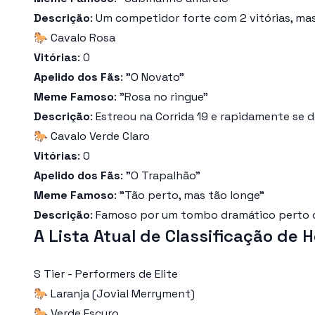
Descrição
: Um competidor forte com 2 vitórias, mas
🐎 Cavalo Rosa
Vitórias
: 0
Apelido dos Fãs
: "O Novato"
Meme Famoso
: "Rosa no ringue"
Descrição
: Estreou na Corrida 19 e rapidamente se
🐎 Cavalo Verde Claro
Vitórias
: 0
Apelido dos Fãs
: "O Trapalhão"
Meme Famoso
: "Tão perto, mas tão longe"
Descrição
: Famoso por um tombo dramático perto da
A Lista Atual de Classificação de 
S Tier - Performers de Elite
🐎 Laranja (Jovial Merryment)
🐎 Verde Escuro