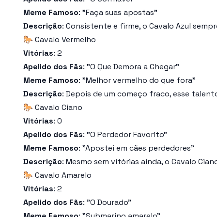
Meme Famoso
: "Faça suas apostas"
Descrição
: Consistente e firme, o Cavalo Azul semp
🐎 Cavalo Vermelho
Vitórias
: 2
Apelido dos Fãs
: "O Que Demora a Chegar"
Meme Famoso
: "Melhor vermelho do que fora"
Descrição
: Depois de um começo fraco, esse talent
🐎 Cavalo Ciano
Vitórias
: 0
Apelido dos Fãs
: "O Perdedor Favorito"
Meme Famoso
: "Apostei em cães perdedores"
Descrição
: Mesmo sem vitórias ainda, o Cavalo Cian
🐎 Cavalo Amarelo
Vitórias
: 2
Apelido dos Fãs
: "O Dourado"
Meme Famoso
: "Submarino amarelo"