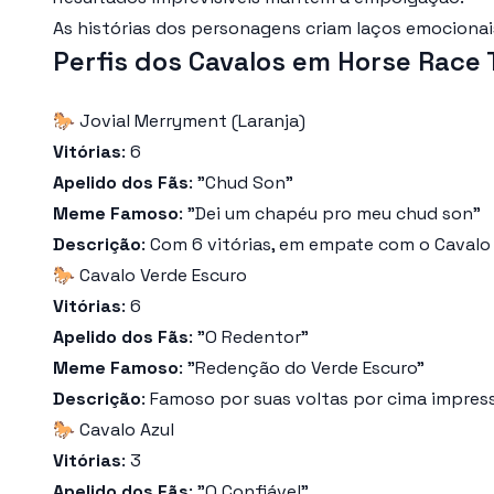
As histórias dos personagens criam laços emocionai
Perfis dos Cavalos em Horse Race 
🐎 Jovial Merryment (Laranja)
Vitórias
: 6
Apelido dos Fãs
: "Chud Son"
Meme Famoso
: "Dei um chapéu pro meu chud son"
Descrição
: Com 6 vitórias, em empate com o Cavalo
🐎 Cavalo Verde Escuro
Vitórias
: 6
Apelido dos Fãs
: "O Redentor"
Meme Famoso
: "Redenção do Verde Escuro"
Descrição
: Famoso por suas voltas por cima impres
🐎 Cavalo Azul
Vitórias
: 3
Apelido dos Fãs
: "O Confiável"