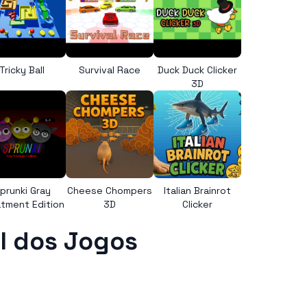
Tricky Ball
Survival Race
Duck Duck Clicker
3D
prunki Gray
Cheese Chompers
Italian Brainrot
tment Edition
3D
Clicker
l dos Jogos