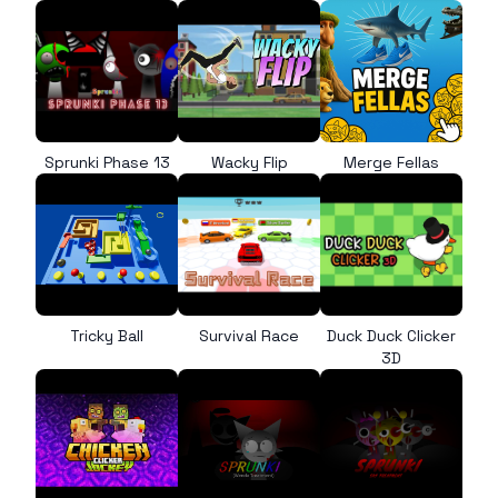
Sprunki Phase 13
Wacky Flip
Merge Fellas
Tricky Ball
Survival Race
Duck Duck Clicker
3D