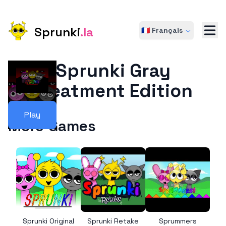
Sprunki
.la
🇫🇷 Français
Sprunki Gray
Treatment Edition
Play
More Games
Sprunki Original
Sprunki Retake
Sprummers