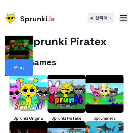
Sprunki
.la
🇰🇷 한국어
Sprunki Piratex
More Games
Play
Sprunki Original
Sprunki Retake
Sprummers