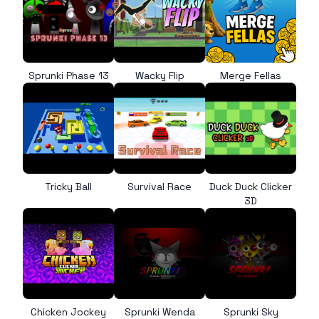
Sprunki Phase 13
Wacky Flip
Merge Fellas
Tricky Ball
Survival Race
Duck Duck Clicker
3D
Chicken Jockey
Sprunki Wenda
Sprunki Sky