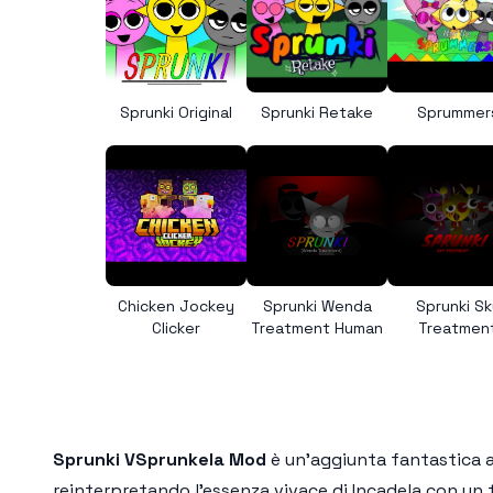
Sprunki Original
Sprunki Retake
Sprummer
Chicken Jockey
Sprunki Wenda
Sprunki Sk
Clicker
Treatment Human
Treatmen
Sprunki VSprunkela Mod
è un'aggiunta fantastica a
reinterpretando l'essenza vivace di Incadela con un 