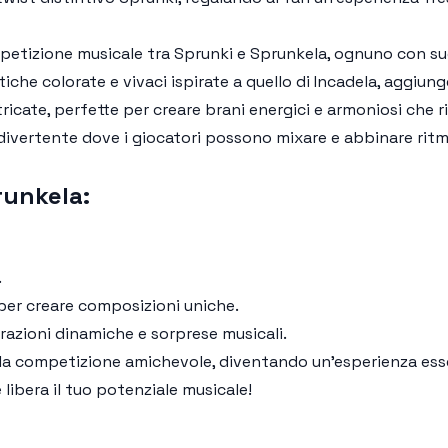
etizione musicale tra Sprunki e Sprunkela, ognuno con suoni
etiche colorate e vivaci ispirate a quello di Incadela, aggiun
ntricate, perfette per creare brani energici e armoniosi che
e divertente dove i giocatori possono mixare e abbinare ritm
runkela:
.
o per creare composizioni uniche.
azioni dinamiche e sorprese musicali.
lla competizione amichevole, diventando un'esperienza esse
 libera il tuo potenziale musicale!