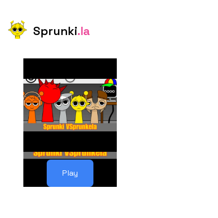
Sprunki
.la
Play