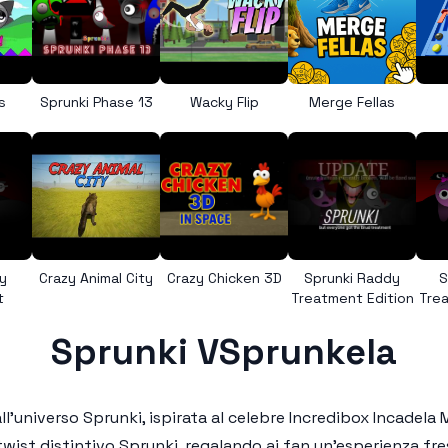
s
Sprunki Phase 13
Wacky Flip
Merge Fellas
y
Crazy Animal City
Crazy Chicken 3D
Sprunki Raddy
S
t
Treatment Edition
Trea
Sprunki VSprunkela
ll'universo
Sprunki
, ispirata al celebre
Incredibox Incadela
twist distintivo
Sprunki
, regalando ai fan un'esperienza fr