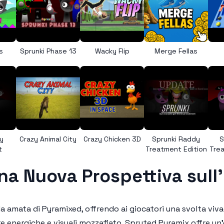
s
Sprunki Phase 13
Wacky Flip
Merge Fellas
y
Crazy Animal City
Crazy Chicken 3D
Sprunki Raddy
S
t
Treatment Edition
Trea
a Nuova Prospettiva sull
a amata di Pyramixed, offrendo ai giocatori una svolta viva
energiche e visuali mozzafiato, Spruted Pyramix offre un'e