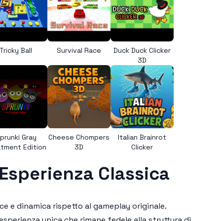
Tricky Ball
Survival Race
Duck Duck Clicker
3D
prunki Gray
Cheese Chompers
Italian Brainrot
tment Edition
3D
Clicker
'Esperienza Classica
ce e dinamica rispetto al gameplay originale.
sperienza unica che rimane fedele alla struttura di