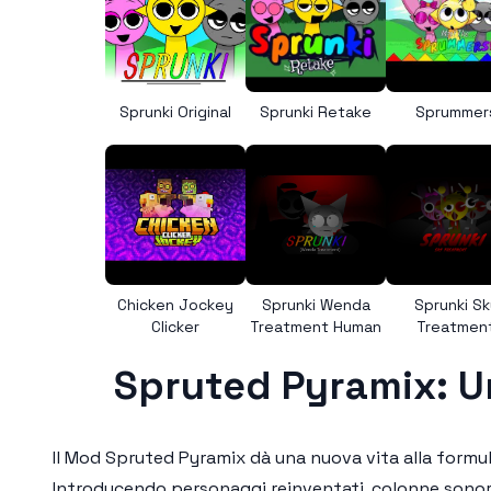
Sprunki Original
Sprunki Retake
Sprummer
Chicken Jockey
Sprunki Wenda
Sprunki Sk
Clicker
Treatment Human
Treatmen
Spruted Pyramix: Un
Il
Mod Spruted Pyramix
dà una nuova vita alla formul
Introducendo personaggi reinventati, colonne sonore 