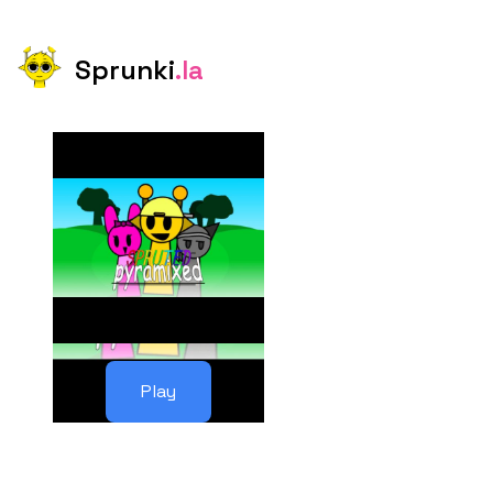
Sprunki
.la
Play