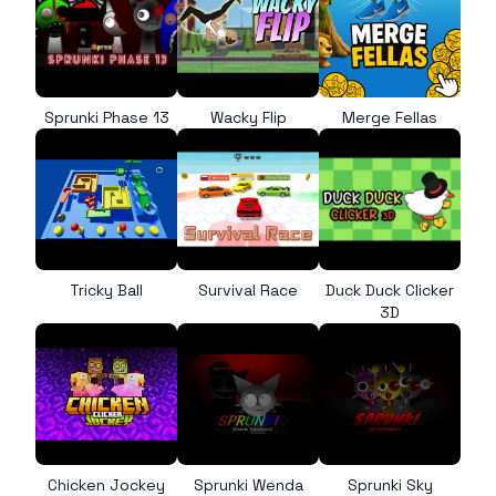
Sprunki Phase 13
Wacky Flip
Merge Fellas
Tricky Ball
Survival Race
Duck Duck Clicker
3D
Chicken Jockey
Sprunki Wenda
Sprunki Sky