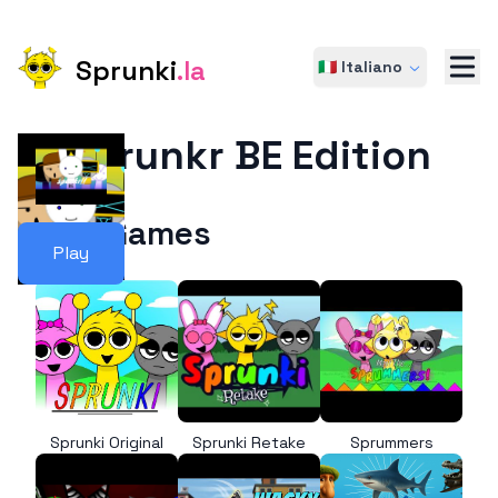
Sprunki
.la
🇮🇹 Italiano
Sprunkr BE Edition
More Games
Play
Sprunki Original
Sprunki Retake
Sprummers