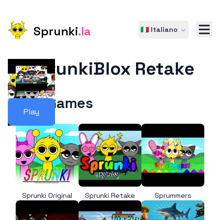
Sprunki
.la
🇮🇹 Italiano
SprunkiBlox Retake
More Games
Play
Sprunki Original
Sprunki Retake
Sprummers