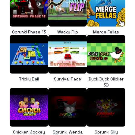
Sprunki Phase 13
Wacky Flip
Merge Fellas
Tricky Ball
Survival Race
Duck Duck Clicker
3D
Chicken Jockey
Sprunki Wenda
Sprunki Sky