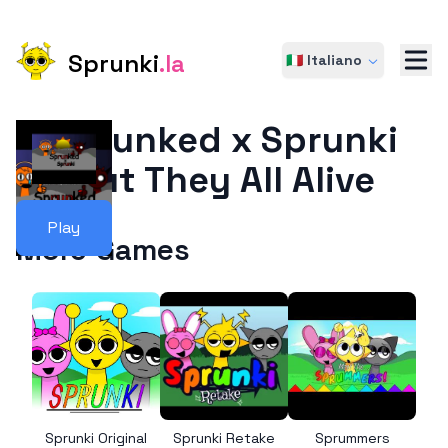
Sprunki
.la
🇮🇹 Italiano
Sprunked x Sprunki
But They All Alive
Play
More Games
Sprunki Original
Sprunki Retake
Sprummers