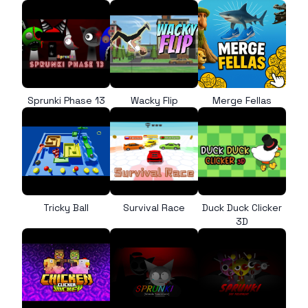
Sprunki Phase 13
Wacky Flip
Merge Fellas
Tricky Ball
Survival Race
Duck Duck Clicker
3D