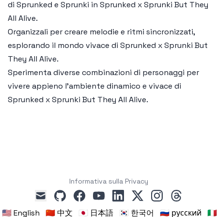
di Sprunked e Sprunki in
Sprunked x Sprunki But They
All Alive
.
Organizzali per creare melodie e ritmi sincronizzati,
esplorando il mondo vivace di
Sprunked x Sprunki But
They All Alive
.
Sperimenta diverse combinazioni di personaggi per
vivere appieno l'ambiente dinamico e vivace di
Sprunked x Sprunki But They All Alive
.
Informativa sulla Privacy
github
facebook
youtube
linkedin
x
instagram
threads
mail
🇺🇸 English
🇨🇳 中文
🇯🇵 日本語
🇰🇷 한국어
🇷🇺 русский
🇮🇹