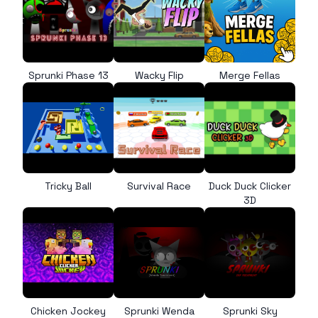
Sprunki Phase 13
Wacky Flip
Merge Fellas
Tricky Ball
Survival Race
Duck Duck Clicker
3D
Chicken Jockey
Sprunki Wenda
Sprunki Sky