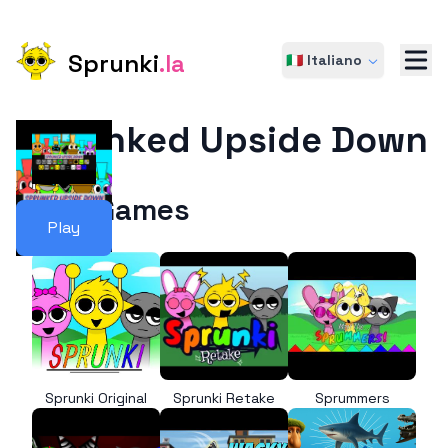
Sprunki
.la
🇮🇹 Italiano
Sprunked Upside Down
More Games
Play
Sprunki Original
Sprunki Retake
Sprummers