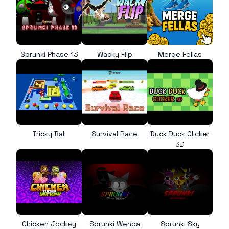
Sprunki Phase 13
Wacky Flip
Merge Fellas
Tricky Ball
Survival Race
Duck Duck Clicker
3D
Chicken Jockey
Sprunki Wenda
Sprunki Sky