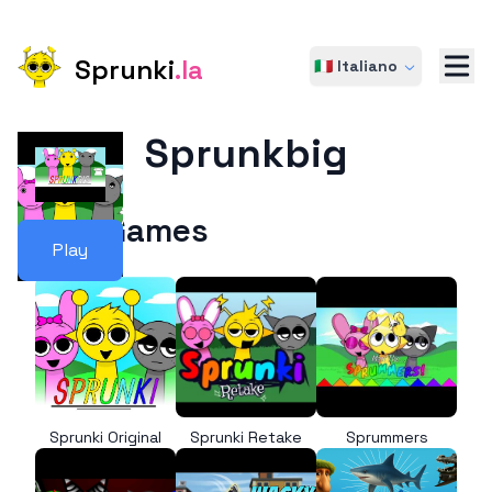
Sprunki
.la
🇮🇹 Italiano
Sprunkbig
More Games
Play
Sprunki Original
Sprunki Retake
Sprummers