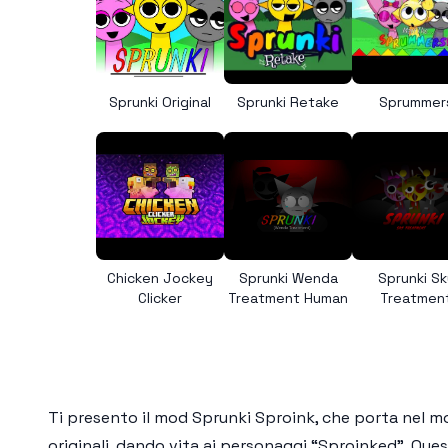
Sprunki Original
Sprunki Retake
Sprummer
Chicken Jockey
Sprunki Wenda
Sprunki Sk
Clicker
Treatment Human
Treatmen
Ti presento il
mod Sprunki Sproink
, che porta nel 
originali, dando vita ai personaggi “Sproinked”. Que