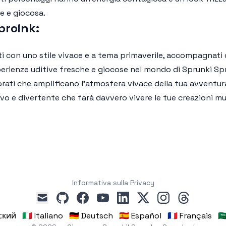
e e giocosa.
proink:
con uno stile vivace e a tema primaverile, accompagnati da 
erienze uditive fresche e giocose nel mondo di Sprunki Sp
orati che amplificano l'atmosfera vivace della tua avventur
vo e divertente che farà davvero vivere le tue creazioni mus
Informativa sulla Privacy
github
facebook
youtube
linkedin
x
instagram
threads
mail
сский
🇮🇹 Italiano
🇩🇪 Deutsch
🇪🇸 Español
🇫🇷 Français