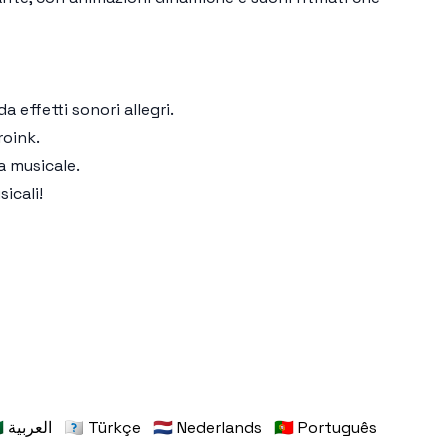
effetti sonori allegri.
roink.
a musicale.
icali!
🇸🇦 العربية
🇹🇷 Türkçe
🇳🇱 Nederlands
🇵🇹 Português