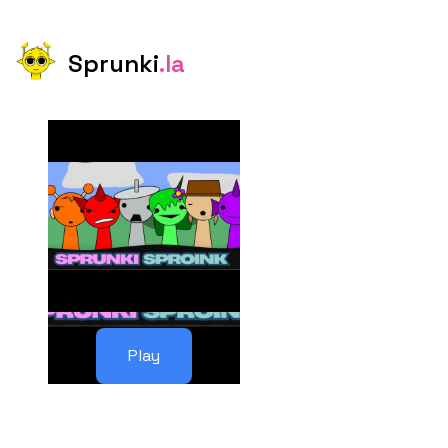
Sprunki
.la
Play