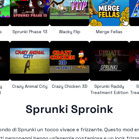
s
Sprunki Phase 13
Wacky Flip
Merge Fellas
y
Crazy Animal City
Crazy Chicken 3D
Sprunki Raddy
S
t
Treatment Edition
Trea
Sprunki Sproink
mondo di Sprunki un tocco vivace e frizzante. Questo mod e
sti personaggi hanno un’energia contagiosa e un look frizz