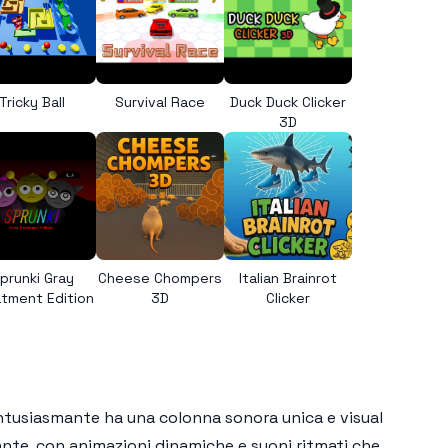
Tricky Ball
Survival Race
Duck Duck Clicker
3D
prunki Gray
Cheese Chompers
Italian Brainrot
tment Edition
3D
Clicker
ntusiasmante ha una colonna sonora unica e visual
ante, con animazioni dinamiche e suoni ritmati che