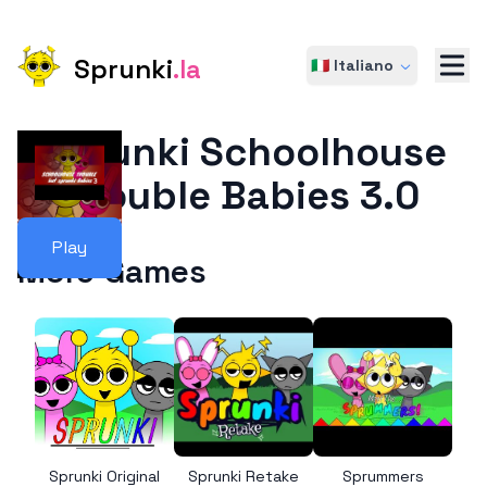
Sprunki
.la
🇮🇹 Italiano
Sprunki Schoolhouse
Trouble Babies 3.0
Play
More Games
Sprunki Original
Sprunki Retake
Sprummers