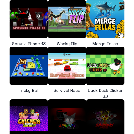
Sprunki Phase 13
Wacky Flip
Merge Fellas
Tricky Ball
Survival Race
Duck Duck Clicker
3D