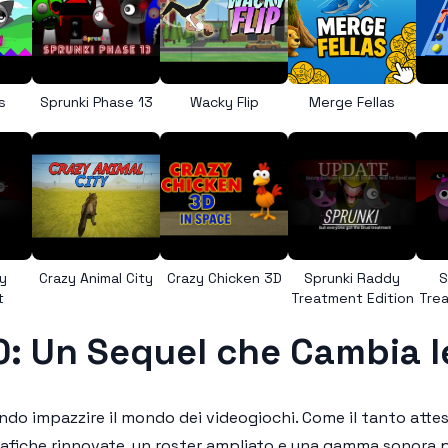
s
Sprunki Phase 13
Wacky Flip
Merge Fellas
y
Crazy Animal City
Crazy Chicken 3D
Sprunki Raddy
S
t
Treatment Edition
Trea
.0: Un Sequel che Cambia l
ndo impazzire il mondo dei videogiochi. Come il tanto attes
afiche rinnovate, un roster ampliato e una gamma sonora pi