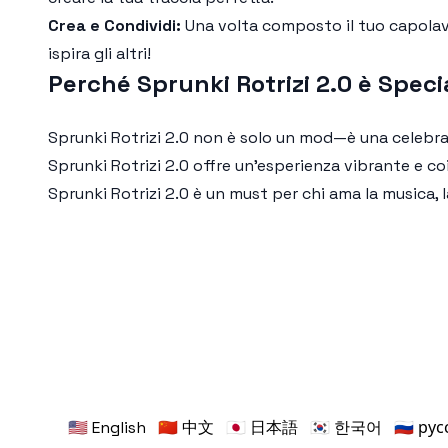
Crea e Condividi:
Una volta composto il tuo capola
ispira gli altri!
Perché Sprunki Rotrizi 2.0 è Speci
Sprunki Rotrizi 2.0
non è solo un mod—è una celebrazio
Sprunki Rotrizi 2.0
offre un'esperienza vibrante e coin
Sprunki Rotrizi 2.0
è un must per chi ama la musica, l
🇺🇸 English
🇨🇳 中文
🇯🇵 日本語
🇰🇷 한국어
🇷🇺 ру