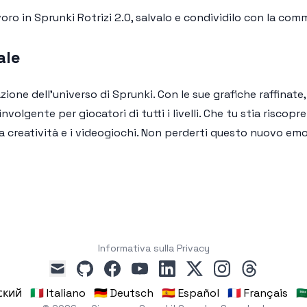
voro in
Sprunki Rotrizi 2.0
, salvalo e condividilo con la com
ale
ne dell'universo di Sprunki. Con le sue grafiche raffinate,
volgente per giocatori di tutti i livelli. Che tu stia riscopr
a creatività e i videogiochi. Non perderti questo nuovo emo
Informativa sulla Privacy
github
facebook
youtube
linkedin
x
instagram
threads
mail
сский
🇮🇹 Italiano
🇩🇪 Deutsch
🇪🇸 Español
🇫🇷 Français