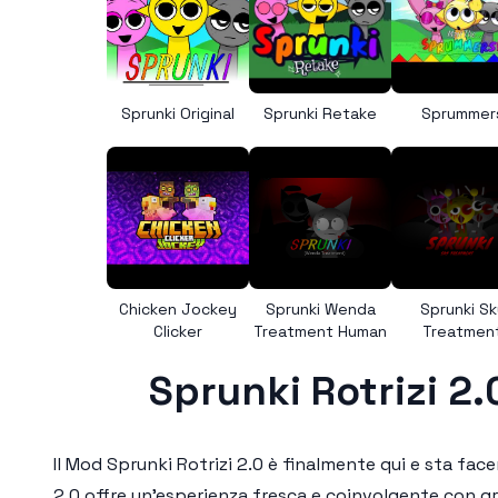
Sprunki Original
Sprunki Retake
Sprummer
Chicken Jockey
Sprunki Wenda
Sprunki Sk
Clicker
Treatment Human
Treatmen
Sprunki Rotrizi 2
Il
Mod Sprunki Rotrizi 2.0
è finalmente qui e sta face
2.0
offre un'esperienza fresca e coinvolgente con gr