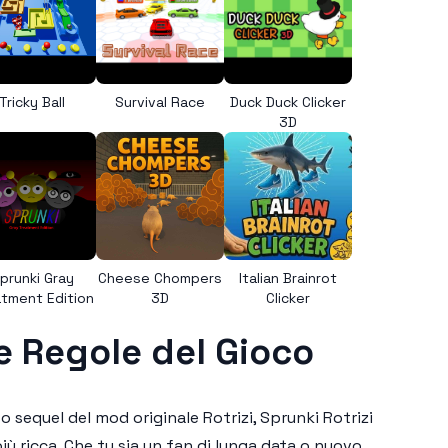
Tricky Ball
Survival Race
Duck Duck Clicker
3D
prunki Gray
Cheese Chompers
Italian Brainrot
tment Edition
3D
Clicker
e Regole del Gioco
o sequel del mod originale Rotrizi,
Sprunki Rotrizi
ù ricca. Che tu sia un fan di lunga data o nuovo