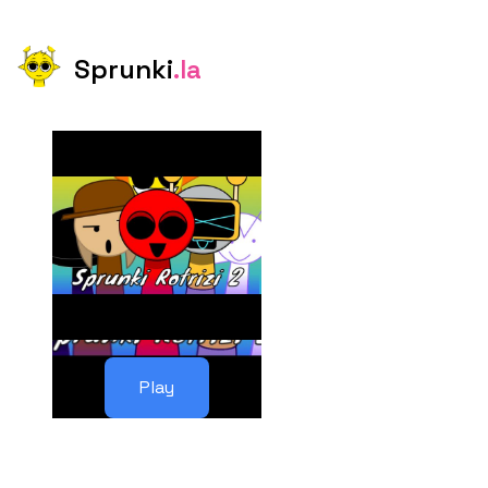
Sprunki
.la
Play