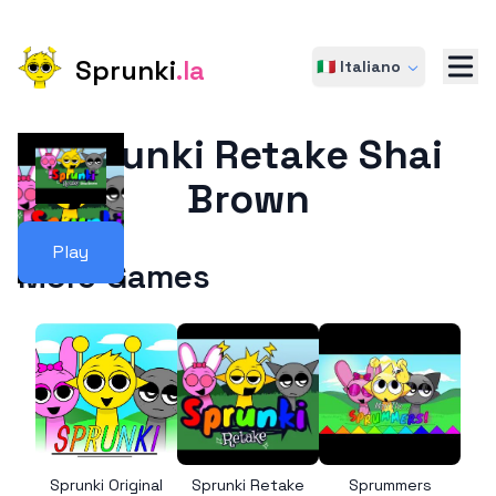
Sprunki
.la
🇮🇹 Italiano
Sprunki Retake Shai
Brown
Play
More Games
Sprunki Original
Sprunki Retake
Sprummers