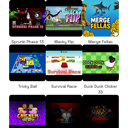
Sprunki Phase 13
Wacky Flip
Merge Fellas
Tricky Ball
Survival Race
Duck Duck Clicker
3D