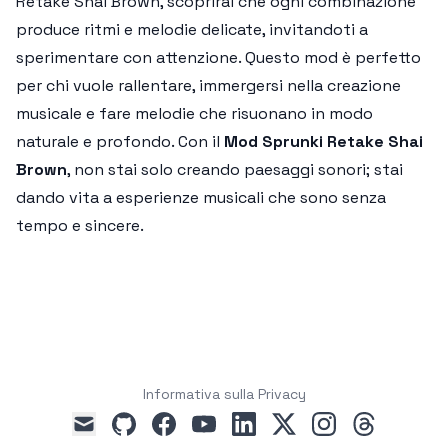
Retake Shai Brown, scoprirai che ogni combinazione
produce ritmi e melodie delicate, invitandoti a
sperimentare con attenzione. Questo mod è perfetto
per chi vuole rallentare, immergersi nella creazione
musicale e fare melodie che risuonano in modo
naturale e profondo. Con il
Mod Sprunki Retake Shai
Brown
, non stai solo creando paesaggi sonori; stai
dando vita a esperienze musicali che sono senza
tempo e sincere.
Informativa sulla Privacy
github
facebook
youtube
linkedin
x
instagram
threads
mail