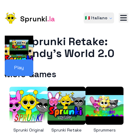
Sprunki
.la
🇮🇹 Italiano
Sprunki Retake:
Dandy’s World 2.0
Play
More Games
Sprunki Original
Sprunki Retake
Sprummers