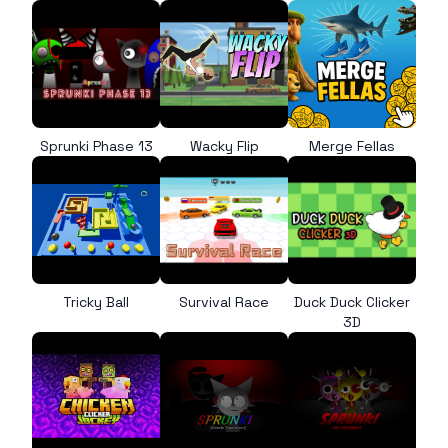
Sprunki Phase 13
Wacky Flip
Merge Fellas
Tricky Ball
Survival Race
Duck Duck Clicker
3D