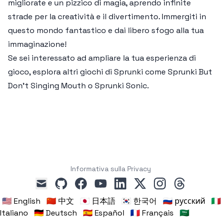
migliorate e un pizzico di magia, aprendo infinite
strade per la creatività e il divertimento. Immergiti in
questo mondo fantastico e dai libero sfogo alla tua
immaginazione!
Se sei interessato ad ampliare la tua esperienza di
gioco, esplora altri giochi di Sprunki come Sprunki But
Don’t Singing Mouth o Sprunki Sonic.
Informativa sulla Privacy
github
facebook
youtube
linkedin
x
instagram
threads
mail
🇺🇸 English
🇨🇳 中文
🇯🇵 日本語
🇰🇷 한국어
🇷🇺 русский
🇮🇹
Italiano
🇩🇪 Deutsch
🇪🇸 Español
🇫🇷 Français
🇸🇦