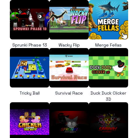
Sprunki Phase 13
Wacky Flip
Merge Fellas
Tricky Ball
Survival Race
Duck Duck Clicker
3D