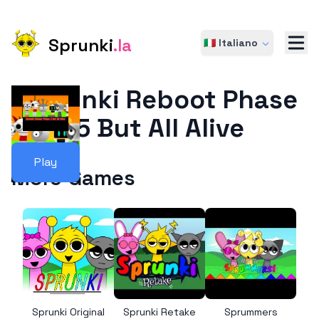
Sprunki
.la
🇮🇹 Italiano
Sprunki Reboot Phase
5 But All Alive
Play
More Games
Sprunki Original
Sprunki Retake
Sprummers