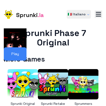
Sprunki
.la
🇮🇹 Italiano
Sprunki Phase 7
Original
Play
More Games
Sprunki Original
Sprunki Retake
Sprummers