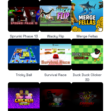
Sprunki Phase 13
Wacky Flip
Merge Fellas
Tricky Ball
Survival Race
Duck Duck Clicker
3D