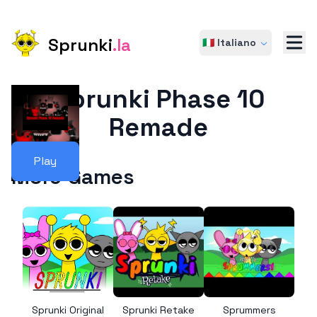
Sprunki
.la
🇮🇹 Italiano
Sprunki Phase 10
Remade
Play
More Games
Sprunki Original
Sprunki Retake
Sprummers