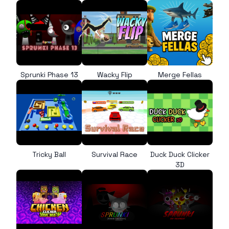
Sprunki Phase 13
Wacky Flip
Merge Fellas
Tricky Ball
Survival Race
Duck Duck Clicker
3D