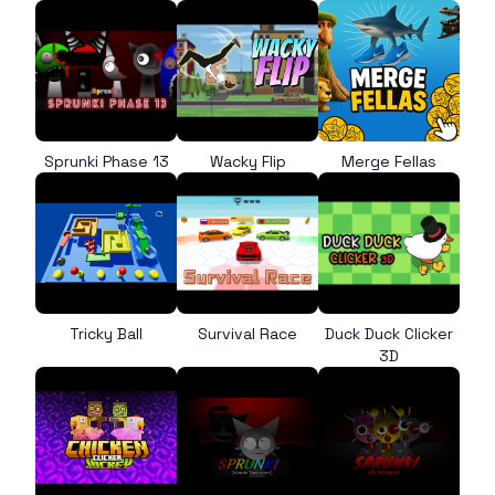
Sprunki Phase 13
Wacky Flip
Merge Fellas
Tricky Ball
Survival Race
Duck Duck Clicker
3D