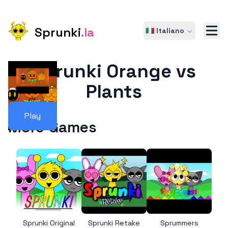
Sprunki
.la
🇮🇹 Italiano
Sprunki Orange vs
Plants
Play
More Games
Sprunki Original
Sprunki Retake
Sprummers