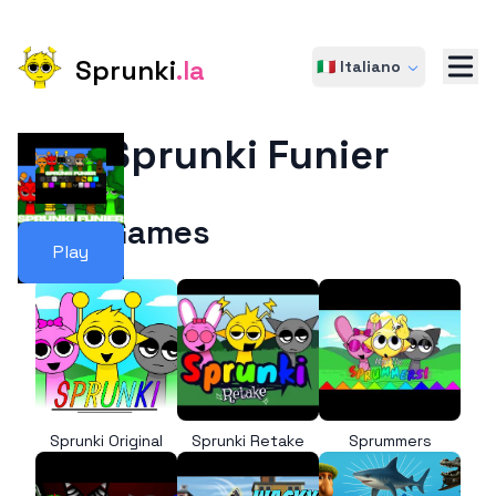
Sprunki
.la
🇮🇹 Italiano
Sprunki Funier
More Games
Play
Sprunki Original
Sprunki Retake
Sprummers