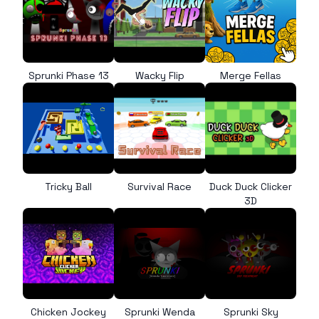
Sprunki Phase 13
Wacky Flip
Merge Fellas
Tricky Ball
Survival Race
Duck Duck Clicker
3D
Chicken Jockey
Sprunki Wenda
Sprunki Sky