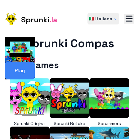
Sprunki
.la
🇮🇹 Italiano
Sprunki Compas
More Games
Play
Sprunki Original
Sprunki Retake
Sprummers