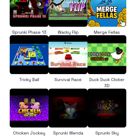
Sprunki Phase 13
Wacky Flip
Merge Fellas
Tricky Ball
Survival Race
Duck Duck Clicker
3D
Chicken Jockey
Sprunki Wenda
Sprunki Sky