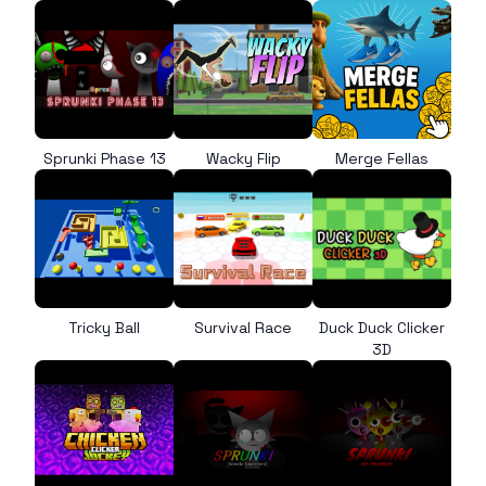
Sprunki Phase 13
Wacky Flip
Merge Fellas
Tricky Ball
Survival Race
Duck Duck Clicker
3D