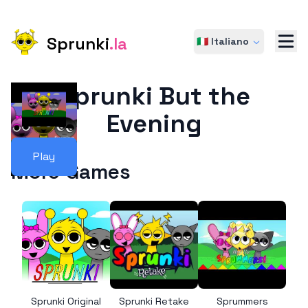
Sprunki
.la
🇮🇹 Italiano
Sprunki But the
Evening
Play
More Games
Sprunki Original
Sprunki Retake
Sprummers