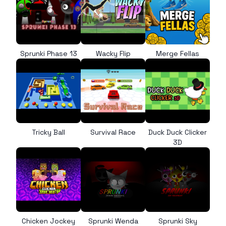
Sprunki Phase 13
Wacky Flip
Merge Fellas
Tricky Ball
Survival Race
Duck Duck Clicker
3D
Chicken Jockey
Sprunki Wenda
Sprunki Sky